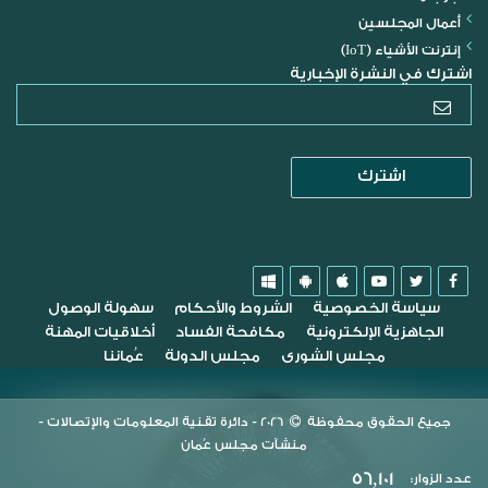
أعمال المجلسين
إنترنت الأشياء (IoT)
اشترك في النشرة الإخبارية
سياسة الخصوصية
الشروط والأحكام
سهولة الوصول
الجاهزية الإلكترونية
مكافحة الفساد
أخلاقيات المهنة
مجلس الشورى
مجلس الدولة
عُماننا
جميع الحقوق محفوظة
2026
- دائرة تقنية المعلومات والإتصالات -
منشآت مجلس عُمان
56,101
عدد الزوار: