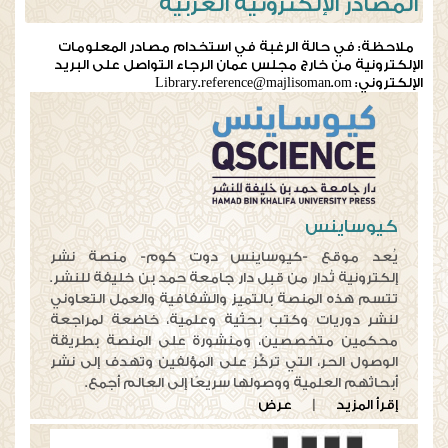
المصادر الإلكترونية العربية
ملاحظة: في حالة الرغبة في استخدام مصادر المعلومات
الإلكترونية من خارج مجلس عمان الرجاء التواصل على البريد
الإلكتروني: Library.reference@majlisoman.om
كيوساينس
يُعد موقع -كيوساينس دوت كوم- منصة نشر
إلكترونية تُدار من قبل دار جامعة حمد بن خليفة للنشر.
تتسم هذه المنصة بالتميز والشفافية والعمل التعاوني
لنشر دوريات وكتب بحثية وعلمية، خاضعة لمراجعة
محكمين متخصصين، ومنشورة على المنصة بطريقة
الوصول الحر، التي تركِّز على المؤلفين وتهدف إلى نشر
أبحاثهم العلمية ووصولها سريعًا إلى العالم أجمع.
إقرأ المزيد
|
عرض