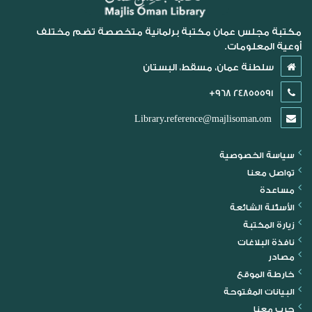
مكتبة مجلس عمان مكتبة برلمانية متخصصة تضم مختلف
أوعية المعلومات.
سلطنة عمان، مسقط، البستان
24855591 968+
Library.reference@majlisoman.om
سياسة الخصوصية
تواصل معنا
مساعدة
الأسئلة الشائعة
زيارة المكتبة
نافذة البلاغات
مصادر
خارطة الموقع
البيانات المفتوحة
جرب معنا